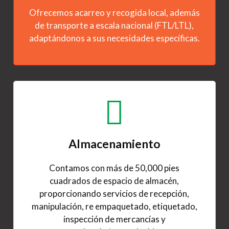
Ofrecemos acarreo y recogida local, además
de transporte a escala nacional (FTL/LTL),
adaptándonos a sus necesidades específicas.
Almacenamiento
Contamos con más de 50,000 pies
cuadrados de espacio de almacén,
proporcionando servicios de recepción,
manipulación, re empaquetado, etiquetado,
inspección de mercancías y